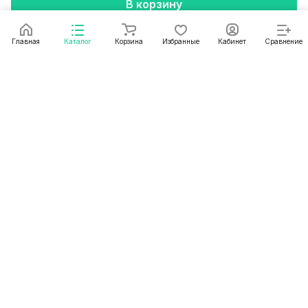
В корзину
Главная
Каталог
Корзина
Избранные
Кабинет
Сравнение
Подписаться
на новости и акции
Подписаться
Интернет-магазин
Компания
Информация
+375 29 385 04 11